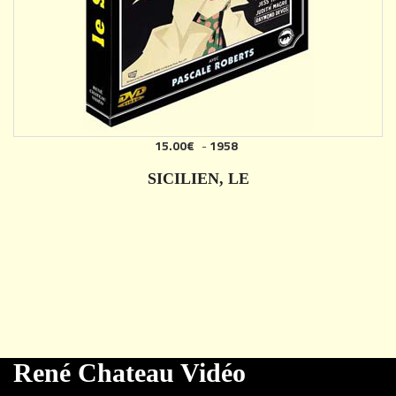
15.00€
-
1958
SICILIEN, LE
DÉTAILS
René Chateau Vidéo