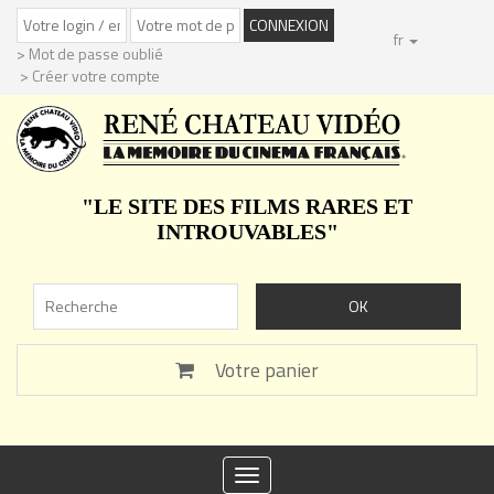
fr
> Mot de passe oublié
> Créer votre compte
"LE SITE DES FILMS RARES ET
INTROUVABLES"
Votre panier
Toggle