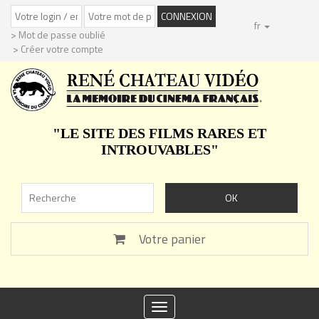
fr
> Mot de passe oublié
> Créer votre compte
"LE SITE DES FILMS RARES ET
INTROUVABLES"
Votre panier
Toggle